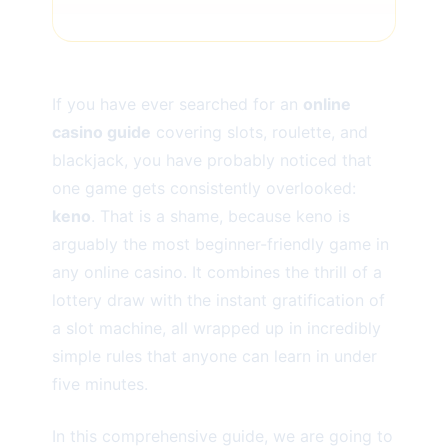
If you have ever searched for an
online
casino guide
covering slots, roulette, and
blackjack, you have probably noticed that
one game gets consistently overlooked:
keno
. That is a shame, because keno is
arguably the most beginner-friendly game in
any online casino. It combines the thrill of a
lottery draw with the instant gratification of
a slot machine, all wrapped up in incredibly
simple rules that anyone can learn in under
five minutes.
In this comprehensive guide, we are going to