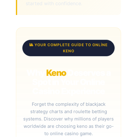
started with confidence.
🎱 YOUR COMPLETE GUIDE TO ONLINE
KENO
Why
Keno
Deserves a
Spot in Your Online
Casino Experience
Forget the complexity of blackjack
strategy charts and roulette betting
systems. Discover why millions of players
worldwide are choosing keno as their go-
to online casino game.