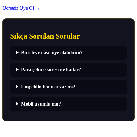
Ucretsiz Uye Ol →
Sıkça Sorulan Sorular
Bu siteye nasıl üye olabilirim?
Para çekme süresi ne kadar?
Hoşgeldin bonusu var mı?
Mobil uyumlu mu?