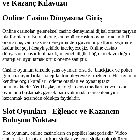
ve Kazanç Kılavuzu
Online Casino Dünyasına Giriş
Online casinolar, geleneksel casino deneyimini dijital ortama taşıyan
platformlardır. Bu rehberde, en popüler casino oyunlarından RTP
oranlarına, canlı casino deneyiminden güvenilir platform seçimine
kadar her şeyi detaylı şekilde inceleyeceğiz. Online casino
dünyasında başarılı olmak için temel bilgileri öğrenmek ve doğru
stratejileri uygulamak kritik öneme sahiptir.
Casino oyunları temelde şans oyunları olsa da, blackjack ve poker
gibi bazı oyunlarda strateji faktörü devreye girmektedir. Her oyunun
kendine özgü kuralları, ödeme oranları ve oynanış tarzı
bulunmaktadır. Yeni başlayanlar için demo modları mevcut olan
oyunlarla başlamak, gerçek para yatırmadan önce deneyim
kazanmak açısından oldukça faydalıdır.
Slot Oyunları - Eğlence ve Kazancın
Buluşma Noktası
Slot oyunları, online casinoların en popüler kategorisidir. Video
slotlar, klasik slotlar, jackpot slotları ve tema slotları olmak üzere