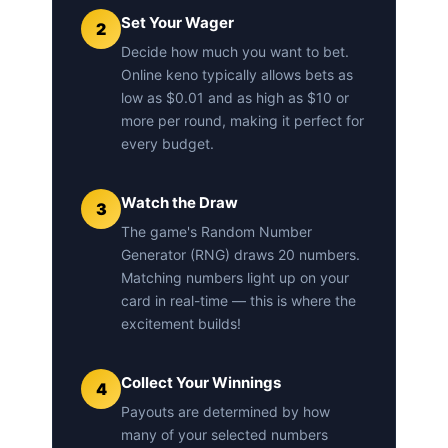
Set Your Wager
2
Decide how much you want to bet.
Online keno typically allows bets as
low as $0.01 and as high as $10 or
more per round, making it perfect for
every budget.
Watch the Draw
3
The game's Random Number
Generator (RNG) draws 20 numbers.
Matching numbers light up on your
card in real-time — this is where the
excitement builds!
Collect Your Winnings
4
Payouts are determined by how
many of your selected numbers