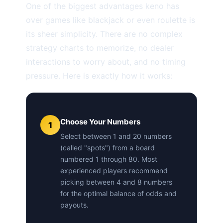
One of the biggest advantages keno has
over games like blackjack or even roulette is
its sheer simplicity. There are no complex
strategy charts to memorize, no dealer
interactions to worry about, and no timing
pressure. Here is exactly how it works:
Choose Your Numbers
1
Select between 1 and 20 numbers
(called "spots") from a board
numbered 1 through 80. Most
experienced players recommend
picking between 4 and 8 numbers
for the optimal balance of odds and
payouts.