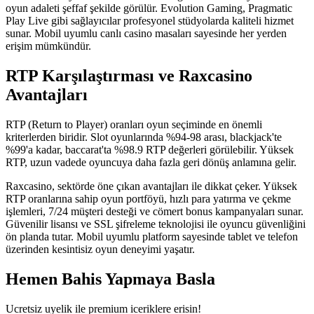
oyun adaleti şeffaf şekilde görülür. Evolution Gaming, Pragmatic
Play Live gibi sağlayıcılar profesyonel stüdyolarda kaliteli hizmet
sunar. Mobil uyumlu canlı casino masaları sayesinde her yerden
erişim mümkündür.
RTP Karşılaştırması ve Raxcasino
Avantajları
RTP (Return to Player) oranları oyun seçiminde en önemli
kriterlerden biridir. Slot oyunlarında %94-98 arası, blackjack'te
%99'a kadar, baccarat'ta %98.9 RTP değerleri görülebilir. Yüksek
RTP, uzun vadede oyuncuya daha fazla geri dönüş anlamına gelir.
Raxcasino, sektörde öne çıkan avantajları ile dikkat çeker. Yüksek
RTP oranlarına sahip oyun portföyü, hızlı para yatırma ve çekme
işlemleri, 7/24 müşteri desteği ve cömert bonus kampanyaları sunar.
Güvenilir lisansı ve SSL şifreleme teknolojisi ile oyuncu güvenliğini
ön planda tutar. Mobil uyumlu platform sayesinde tablet ve telefon
üzerinden kesintisiz oyun deneyimi yaşatır.
Hemen Bahis Yapmaya Basla
Ucretsiz uyelik ile premium iceriklere erisin!